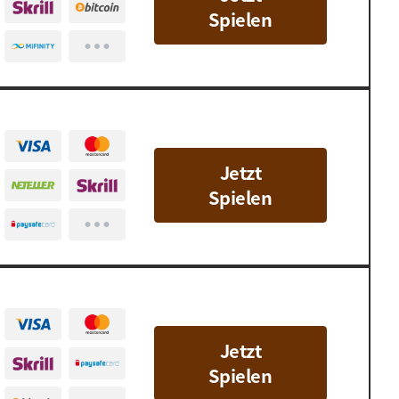
Spielen
Jetzt
Spielen
Jetzt
Spielen