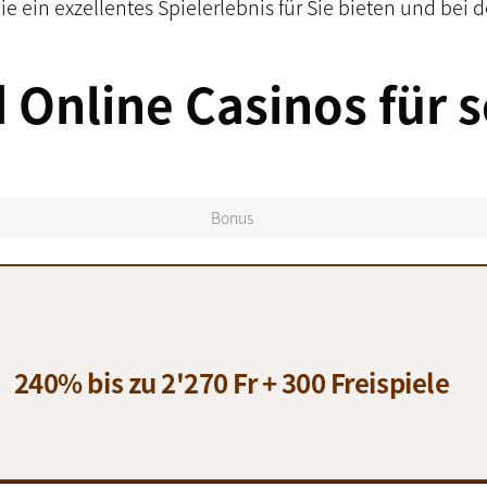
e ein exzellentes Spielerlebnis für Sie bieten und bei 
 Online Casinos für s
Bonus
240% bis zu 2'270 Fr + 300 Freispiele