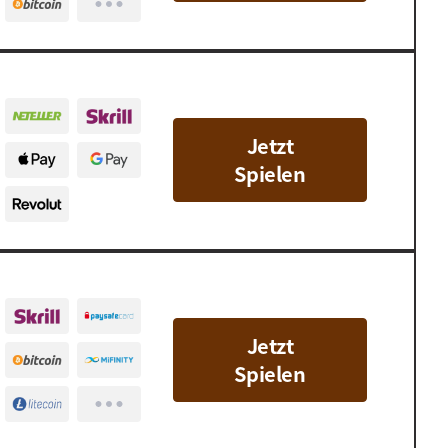
Jetzt
Spielen
Jetzt
Spielen