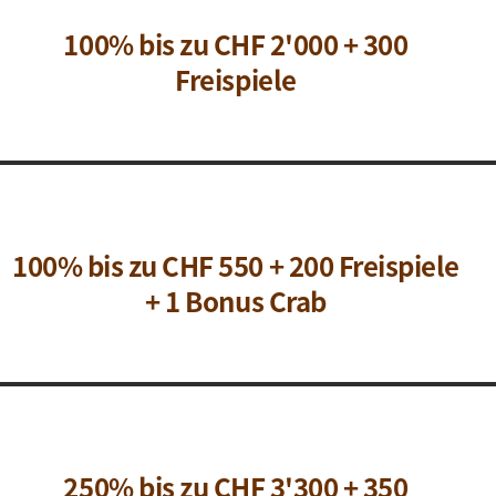
100% bis zu CHF 2'000 + 300
Freispiele
100% bis zu CHF 550 + 200 Freispiele
+ 1 Bonus Crab
250% bis zu CHF 3'300 + 350