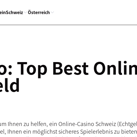
ein
Schweiz
Österreich
o: Top Best Onli
eld
 um Ihnen zu helfen, ein Online-Casino Schweiz (Echtgel
el, Ihnen ein möglichst sicheres Spielerlebnis zu biet