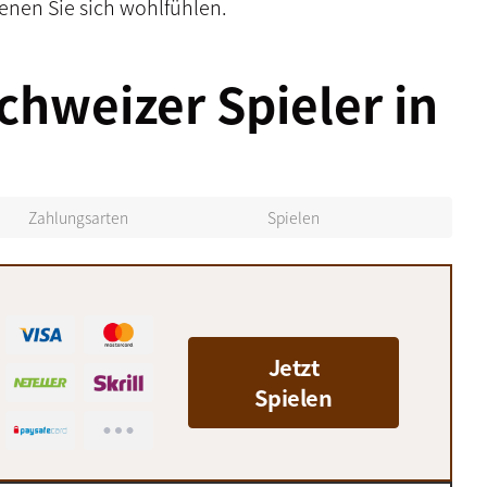
denen Sie sich wohlfühlen.
chweizer Spieler in
Zahlungsarten
Spielen
Jetzt
Spielen