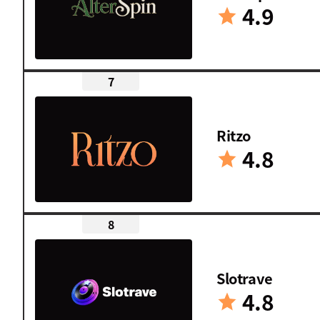
4.9
Ritzo
4.8
Slotrave
4.8