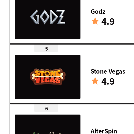
Godz
4.9
Stone Vegas
4.9
AlterSpin