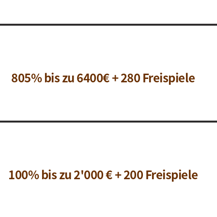
805% bis zu 6400€ + 280 Freispiele
100% bis zu 2'000 € + 200 Freispiele